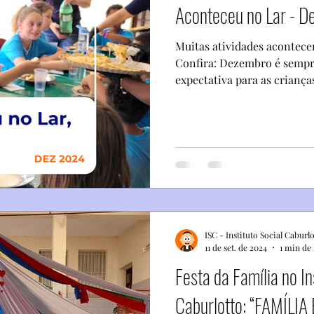
Aconteceu no Lar - 
Muitas atividades acontec
Confira: Dezembro é semp
expectativa para as crianças
ISC - Instituto Social Caburl
11 de set. de 2024
1 min de 
Festa da Família no In
Caburlotto: “FAMÍLI