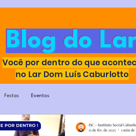
Blog do La
Você por dentro do que aconte
no Lar Dom Luís Caburlotto
Festas
Eventos
ISC - Instituto Social Caburl
13 de fev. de 2025
1 min de 