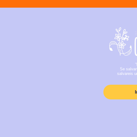
“
Se salvar
salvareis u
I