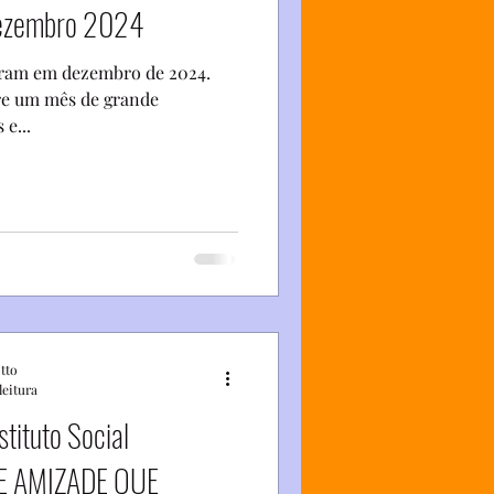
Dezembro 2024
eram em dezembro de 2024.
re um mês de grande
 e...
otto
leitura
stituto Social
A E AMIZADE QUE