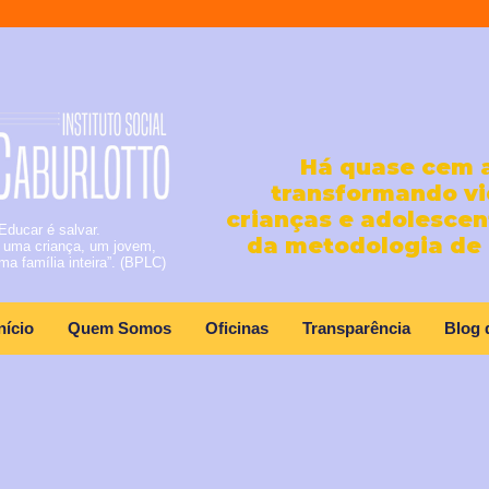
Há quase cem 
transformando vi
crianças e adolescen
Educar é salvar.
da metodologia de 
 uma criança, um jovem,
ma família inteira”. (BPLC)
nício
Quem Somos
Oficinas
Transparência
Blog 