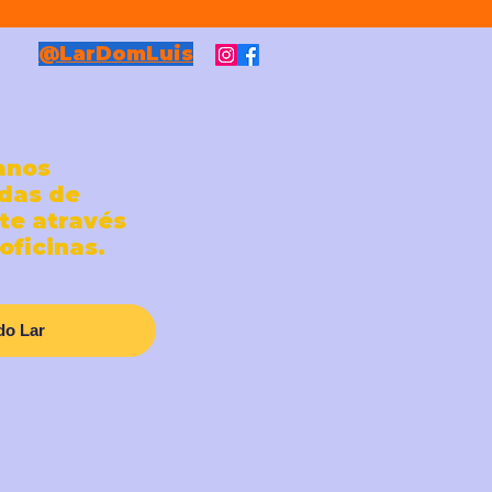
@LarDomLuis
anos
das de
te através
oficinas.
do Lar