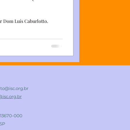
ar Dom Luís Caburlotto.
to@isc.org.br
isc.org.br
 13670-000
 SP