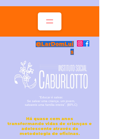
@LarDomLui
s
“Educar é salvar.
Se salvar uma criança, um jovem,
salvareis uma família inteira”. (BPLC)
Há quase cem anos
transformando vidas de crianças e
adolescente através da
metodologia de oficinas.